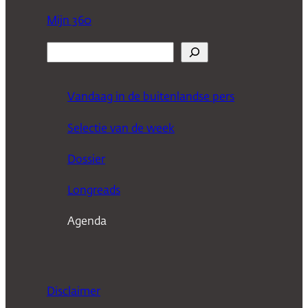
Mijn 360
Z
o
e
Vandaag in de buitenlandse pers
k
Selectie van de week
e
n
Dossier
Longreads
Agenda
Disclaimer