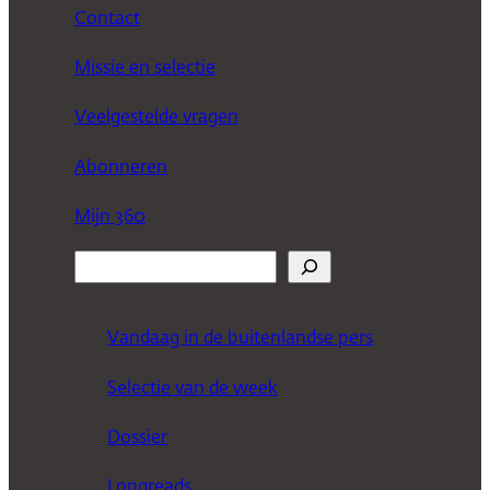
Contact
Missie en selectie
Veelgestelde vragen
Abonneren
Mijn 360
Z
o
e
Vandaag in de buitenlandse pers
k
Selectie van de week
e
n
Dossier
Longreads