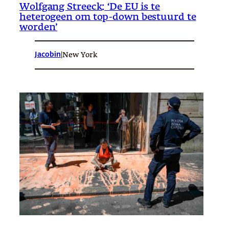
Wolfgang Streeck: ‘De EU is te
heterogeen om top-down bestuurd te
worden’
Jacobin
|
New York