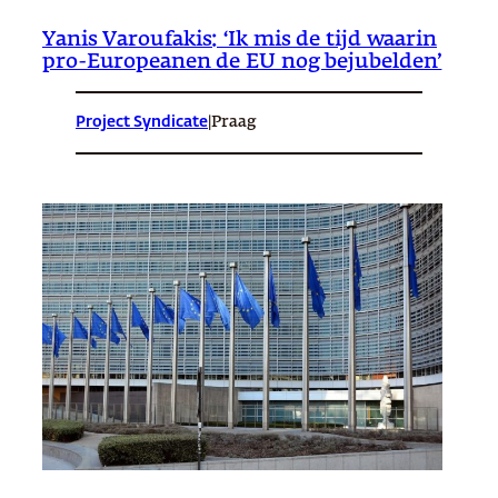
Yanis Varoufakis: ‘Ik mis de tijd waarin
pro-Europeanen de EU nog bejubelden’
Project Syndicate
|
Praag