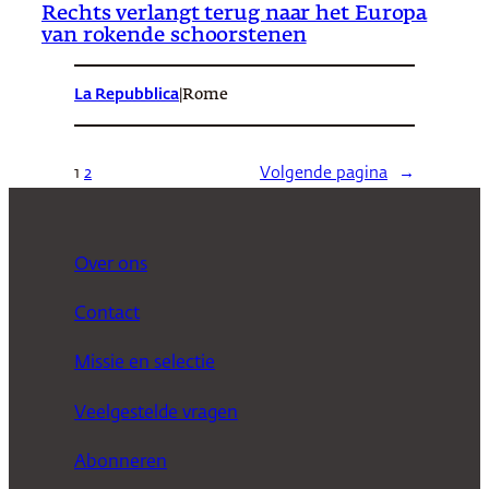
Rechts verlangt terug naar het Europa
van rokende schoorstenen
La Repubblica
|
Rome
1
2
Volgende pagina
→
Over ons
Contact
Missie en selectie
Veelgestelde vragen
Abonneren