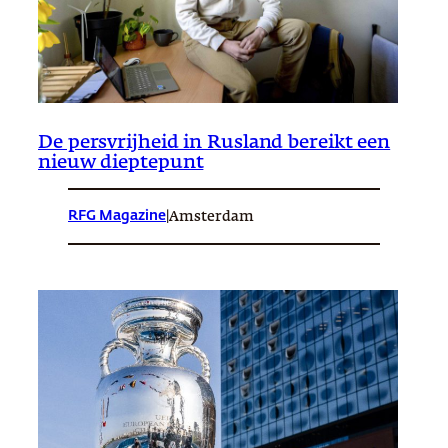
De persvrijheid in Rusland bereikt een
nieuw dieptepunt
RFG Magazine
|
Amsterdam