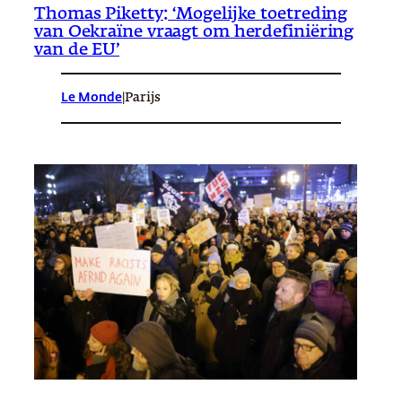
Thomas Piketty: ‘Mogelijke toetreding
van Oekraïne vraagt om herdefiniëring
van de EU’
Le Monde
|
Parijs