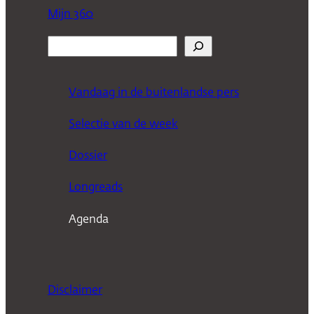
Mijn 360
Z
o
e
Vandaag in de buitenlandse pers
k
Selectie van de week
e
n
Dossier
Longreads
Agenda
Disclaimer