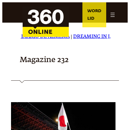
Ga
WORD
naar
LID
de
inhoud
ARIO DE ALMERÍA
|
DREAMING IN JAPANESE
|
CARTA CA
Magazine 232