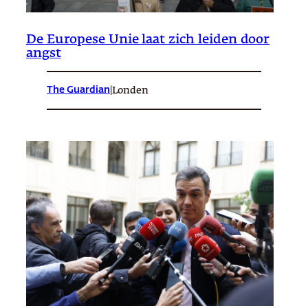
De Europese Unie laat zich leiden door
angst
The Guardian
|
Londen