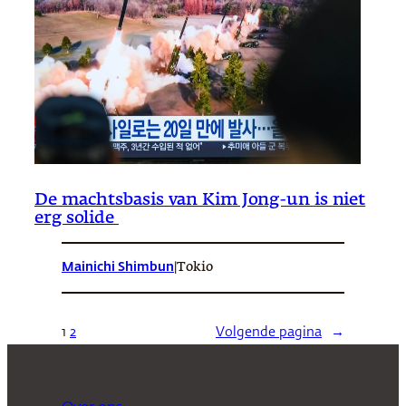
De machtsbasis van Kim Jong-un is niet
erg solide
Mainichi Shimbun
|
Tokio
1
2
Volgende pagina
→