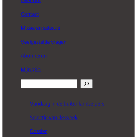
Over ons
Contact
Missie en selectie
Veelgestelde vragen
Abonneren
Mijn 360
Z
o
e
Vandaag in de buitenlandse pers
k
Selectie van de week
e
n
Dossier