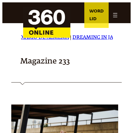
Ga
WORD
naar
LID
de
inhoud
RIO DE ALMERÍA
|
DREAMING IN JAPANESE
|
CARTA CAP
Magazine 233