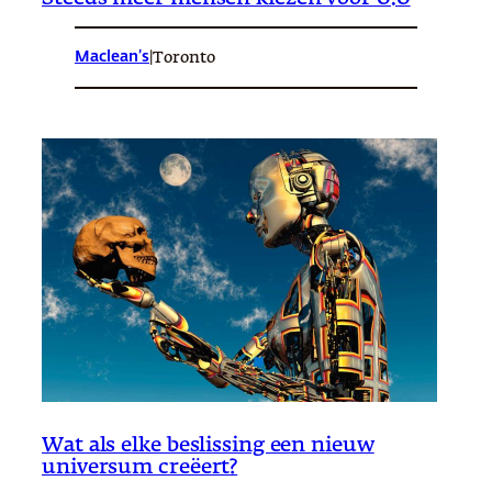
Maclean’s
|
Toronto
Wat als elke beslissing een nieuw
universum creëert?