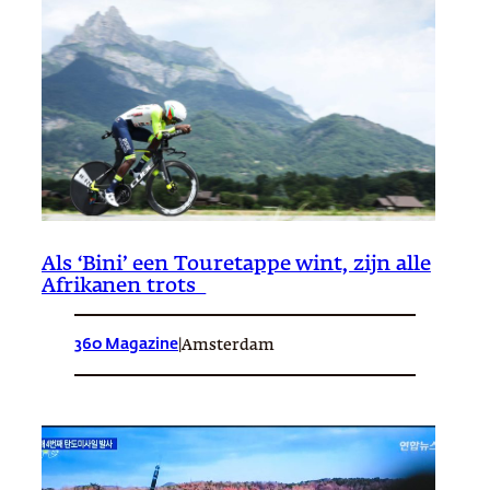
Als ‘Bini’ een Touretappe wint, zijn alle
Afrikanen trots
360 Magazine
|
Amsterdam