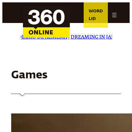
Ga
WORD
naar
LID
de
inhoud
 DE ALMERÍA
|
DREAMING IN JAPANESE
|
CARTA CAPITA
Games