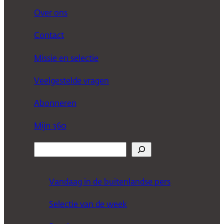
Over ons
Contact
Missie en selectie
Veelgestelde vragen
Abonneren
Mijn 360
Z
o
e
Vandaag in de buitenlandse pers
k
Selectie van de week
e
n