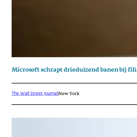
Microsoft schrapt drieduizend banen bij fil
The Wall Street Journal
|
New York