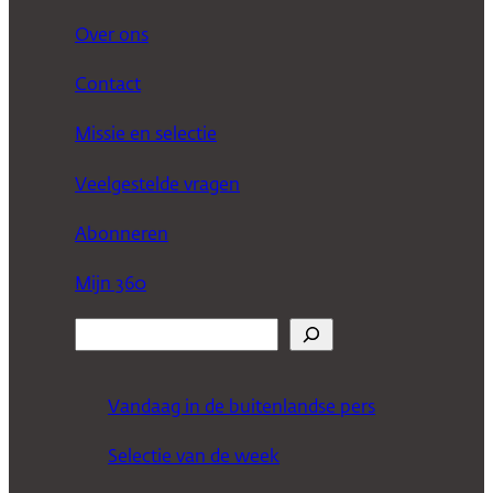
Over ons
Contact
Missie en selectie
Veelgestelde vragen
Abonneren
Mijn 360
Z
o
e
Vandaag in de buitenlandse pers
k
Selectie van de week
e
n