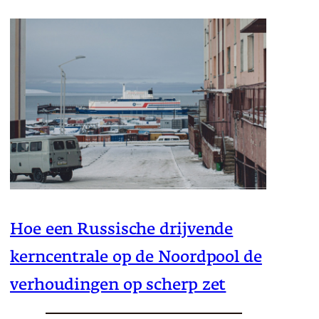
Hoe een Russische drijvende
kerncentrale op de Noordpool de
verhoudingen op scherp zet