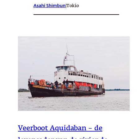
Asahi Shimbun
|
Tokio
Veerboot Aquidaban – de