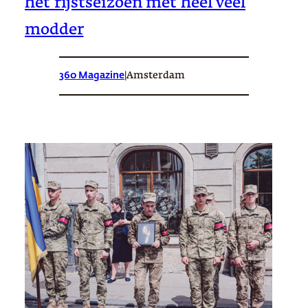
het rijstseizoen met heel veel
modder
360 Magazine
|
Amsterdam