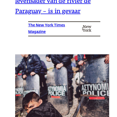
levensader van de rivier de
Paraguay – is in gevaar
The New York Times
New
|
York
Magazine