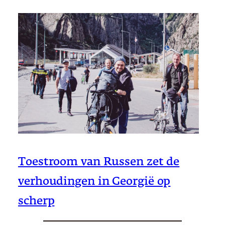
Toestroom van Russen zet de
verhoudingen in Georgië op
scherp