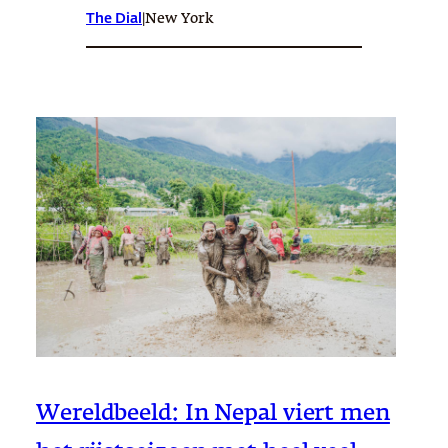
The Dial
|
New York
Wereldbeeld: In Nepal viert men