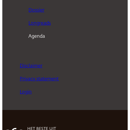
n
Dossier
Longreads
Agenda
Disclaimer
Privacy statement
Login
HET BESTE UIT