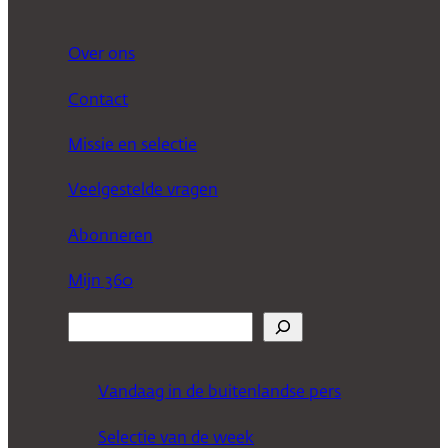
Over ons
Contact
Missie en selectie
Veelgestelde vragen
Abonneren
Mijn 360
Z
o
e
Vandaag in de buitenlandse pers
k
Selectie van de week
e