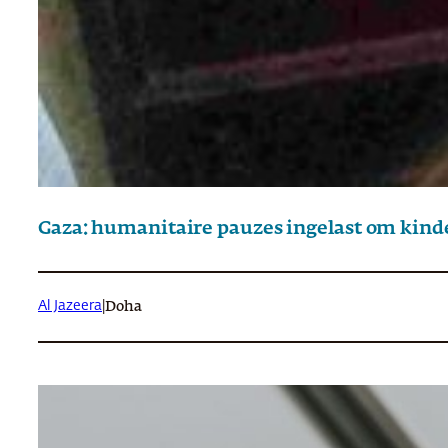
Gaza: humanitaire pauzes ingelast om kinde
Al Jazeera
|
Doha