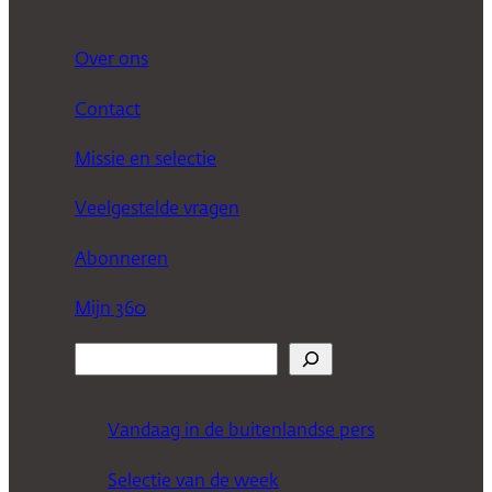
Over ons
Contact
Missie en selectie
Veelgestelde vragen
Abonneren
Mijn 360
Z
o
e
Vandaag in de buitenlandse pers
k
Selectie van de week
e