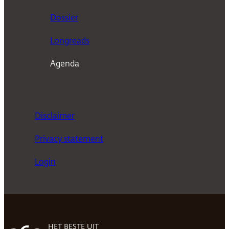
n
Dossier
Longreads
Agenda
Disclaimer
Privacy statement
Login
HET BESTE UIT