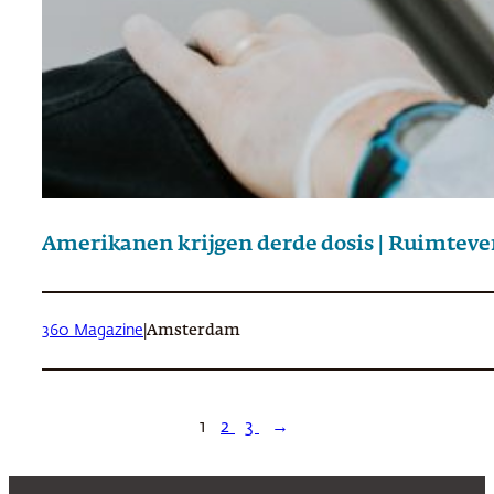
Amerikanen krijgen derde dosis | Ruimteve
360 Magazine
|
Amsterdam
1
2
3
→