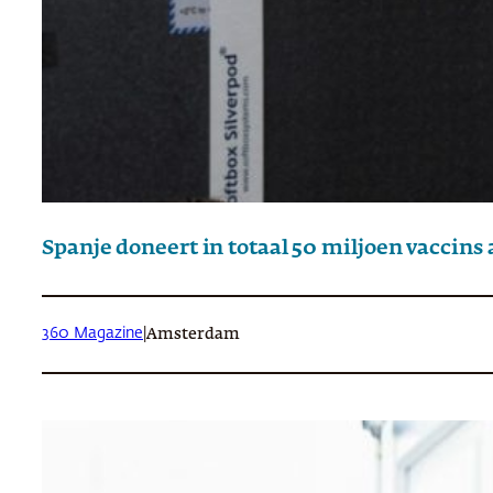
Spanje doneert in totaal 50 miljoen vaccin
360 Magazine
|
Amsterdam