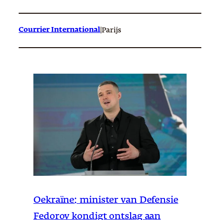
Courrier International
|
Parijs
Oekraïne: minister van Defensie
Fedorov kondigt ontslag aan