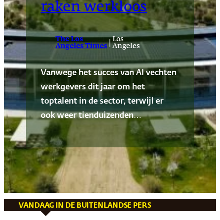
raken werkloos
The Los
Los
|
Angeles Times
Angeles
Vanwege het succes van AI vechten
werkgevers dit jaar om het
toptalent in de sector, terwijl er
ook weer tienduizenden…
VANDAAG IN DE BUITENLANDSE PERS