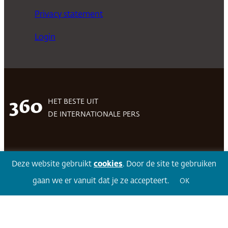
Privacy statement
Login
HET BESTE UIT
360
DE INTERNATIONALE PERS
Facebook
LinkedIn
Twitter
Volg 360
Deze website gebruikt
cookies
. Door de site te gebruiken
gaan we er vanuit dat je ze accepteert.
OK