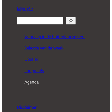
Mijn 360
Z
o
e
Vandaag in de buitenlandse pers
k
Selectie van de week
e
n
Dossier
Longreads
Agenda
Disclaimer