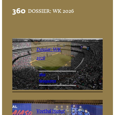
360
DOSSIER: WK 2026
Dossier: WK
2026
360
Amsterd
|
am
Magazine
Voetbal brengt