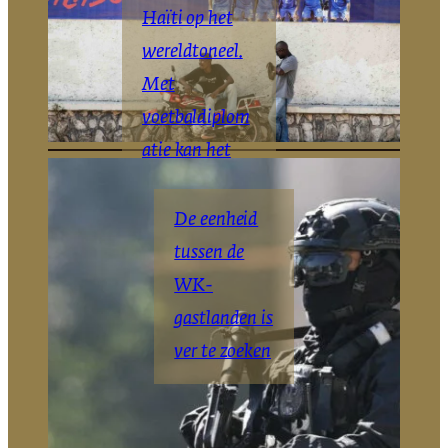
Haïti op het
wereldtoneel.
Met
voetbaldiplom
atie kan het
daar blijven
De eenheid
The Haitian
New
|
York
tussen de
Times
WK-
gastlanden is
ver te zoeken